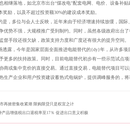
也相继落地，如北京市出台“煤改电”配套电网、电价、设备补
成本奖励，以及不超过投资额30%的建设成本奖励。
的是，多位与会人士反映，近年来由于经济增速持续放缓，国际
争优势不强，大规模推广受到制约。同时，虽然各级政府出台了
监督手段还很欠缺，政策支持力度和广度还有很大的提升空间。
旸透露，今年是国家层面全面推进电能替代的{dy}年，从许多项目
予更多的扶持政策。同时，目前电能替代初步有一些示范试点项
协商或集中竞价的直接交易。通过直接交易，电能替代项目可以
热生产企业和用户投资建设蓄热式电锅炉，提供调峰服务的，将
市再掀密集收紧潮 限购限贷只是权宜之计
余种产品增值税出口退税率至17％ 促进出口意义积极