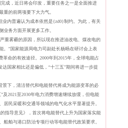
编制完成，近日将会印发，重要任务之一是全面推进
最重的前两项要下大力气。
业内普遍认为成本依然是{zd0}制约。为此，有关
侧业务方面开展更多工作。
现严重雾霾的原因，所以现在推进油改电、煤改电的
能。”国家能源局电力司副处长杨旸在研讨会上表
命的有效途径。2000年到2015年，全球电能占
但跟发达国家相比还是偏低，“十三五”期间将进一步提
背景下，清洁替代和电能替代将成为能源变革的必
及2021至2030年电力消费增速继续放缓，但电能
、居民采暖和交通等领域的电气化水平显著提升。
替代的指导意见》，首次将电能替代上升为国家落实能
、船舶与港口防治专项行动等电能替代政策要求。