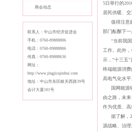
5日举行的2
商会动态
居民供暖、交
值得注意
部门酝酿下一
联系人：中山市经济促进会
手机：0760-89888806
“当前我
电话：0760-89888806
工作。此外，
传真：0760-89888636
示，“十三五
网址：
终端能源消费的
http://www.jingjicujinhui.com
高电气化水平
地址：中山市东区岐关西路39号
国网能源
会计大厦101号
由之路，未来
作为优质、高
据了解，
源战略、治理