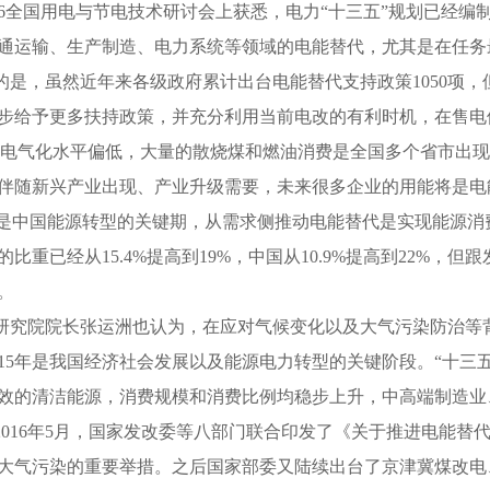
016全国用电与节电技术研讨会上获悉，电力“十三五”规划已经
通运输、生产制造、电力系统等领域的电能替代，尤其是在任务
的是，虽然近年来各级政府累计出台电能替代支持政策1050项，但
步给予更多扶持政策，并充分利用当前电改的有利时机，在售电
国电气化水平偏低，大量的散烧煤和燃油消费是全国多个省市出
伴随新兴产业出现、产业升级需要，未来很多企业的用能将是电
”是中国能源转型的关键期，从需求侧推动电能替代是实现能源消费革
比重已经从15.4%提高到19%，中国从10.9%提高到22%，
。
研究院院长张运洲也认为，在应对气候变化以及大气污染防治等
15年是我国经济社会发展以及能源电力转型的关键阶段。“十三五”
效的清洁能源，消费规模和消费比例均稳步上升，中高端制造业
2016年5月，国家发改委等八部门联合印发了《关于推进电能
大气污染的重要举措。之后国家部委又陆续出台了京津冀煤改电