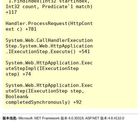
`1.FindIndex(Int32 startIndex, 
Int32 count, Predicate`1 match) 
+117

Handler.ProcessRequest(HttpCont
ext c) +781

System.Web.CallHandlerExecution
Step.System.Web.HttpApplication
.IExecutionStep.Execute() +541

System.Web.HttpApplication.Exec
uteStepImpl(IExecutionStep 
step) +74

System.Web.HttpApplication.Exec
uteStep(IExecutionStep step, 
Boolean& 
版本信息:
Microsoft .NET Framework 版本:4.0.30319; ASP.NET 版本:4.8.4110.0