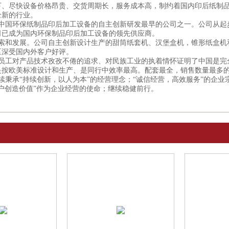
下、尽快设备价格昂贵、交货周期长，服务成本高，制约着国内印后纸制
全新的行业。
中国环保纸制品印后加工设备的自主创新研发最早的公司之一。公司从起
司已成为国内环保制品印后加工设备的领先供应商。
索和发展。公司自主创新设计生产的甜筒纸套机、汉堡盒机，锥形纸盒机
区深受国内外客户好评。
员工对产品技术孜孜不倦的追求、对民族工业的执着情怀证明了中国是完
是按欧美标准设计和生产、是同行中效率最高。配套最全，销售数量最多的
续秉承
“持续创新，以人为本”的经营理念；“诚信经营，高效服务”的企业
户创造价值”作为企业经营的使命；继续稳健前行。