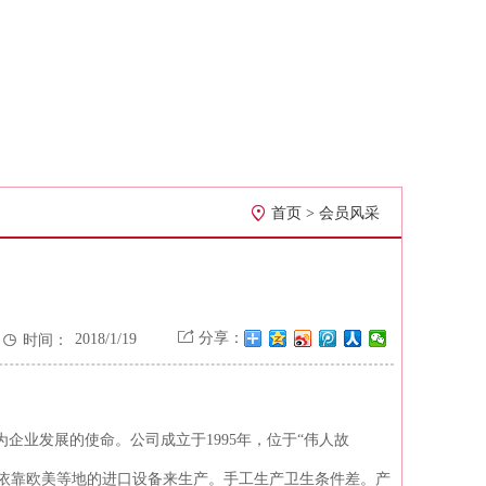

首页
>
会员风采


分享：
2018/1/19
时间：
10:05:34
作为企业发展的使命。公司成立于
1995
年，位于“伟人故
依靠欧美等地的进口设备来生产。手工生产卫生条件差。产