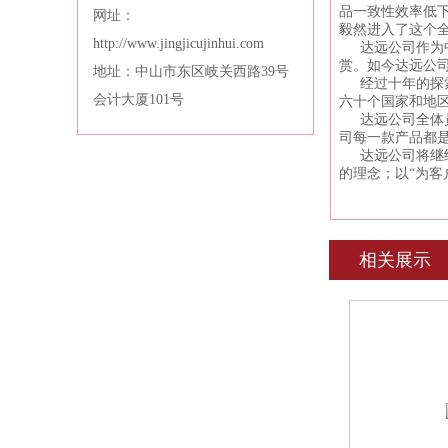
品一致性效率低
网址：
毅然进入了这个
http://www.jingjicujinhui.com
达远公司作为
赏。如今达远公
地址：中山市东区岐关西路39号
经过十年的探
会计大厦101号
六十个国家和地
达远公司全体
司每一款产品都
达远公司将继
的理念；以“为客
相关展示