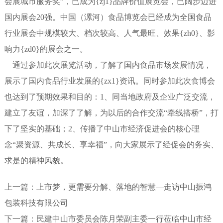
会展城市服务奖”，已成为{zj1}品牌价值展览会，已阔步迈进
国内展会20强。中国（漯河）食品博览会已经成为全国食品
行业展会中规模较大、档次较高、人气最旺、效果{zh0}、影
响力{zd0}的展会之一。
通过参加此次展览活动，了解了国内食品市场发展情况，
展示了国内食品行业发展的{zx1}资讯。同时参加此次食博会
也达到了预期效果和目的：1、同当地政府及企业广泛交流，
建立了友谊，加深了了解，为以后的合作交流“牵线搭桥”，打
下了坚实的基础；2、传播了中山市经济促进会的核心理
念“聚资源、共成长、享幸福”，向大家展示了经促会的务实、
求是的精神风貌。
上一篇：
上市梦，更需要分解、落地的智慧—走访中山振鸿
包装科技有限公司
下一篇：
民建中山市委员会陈月荣副主委一行莅临中山市经